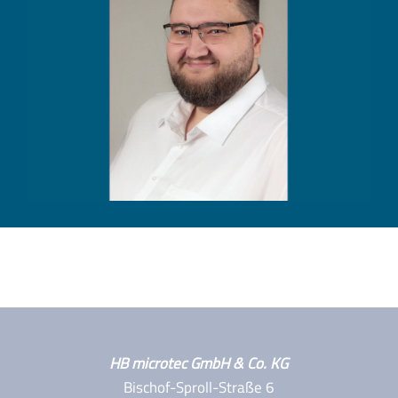
HB microtec GmbH & Co. KG
Bischof-Sproll-Straße 6